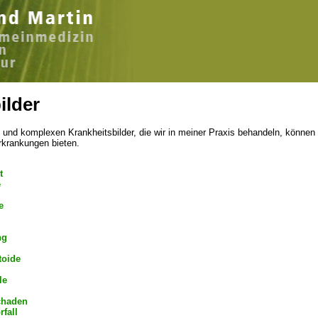
ilder
n und komplexen Krankheitsbilder, die wir in meiner Praxis behandeln, können w
Erkrankungen bieten.
t
e
e
ng
toide
le
chaden
fall