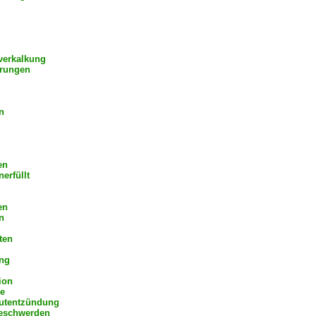
verkalkung
rungen
n
en
erfüllt
en
n
ten
ng
ion
e
utentzündung
beschwerden