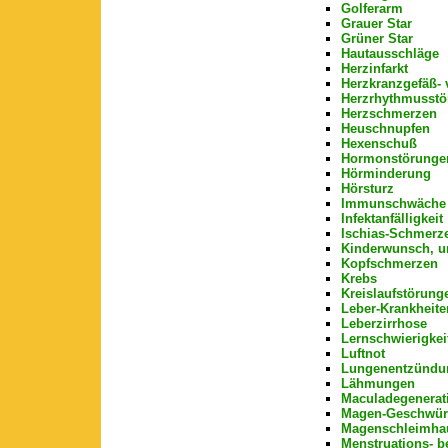
Golferarm
Grauer Star
Grüner Star
Hautausschläge
Herzinfarkt
Herzkranzgefäß- 
Herzrhythmusstö
Herzschmerzen
Heuschnupfen
Hexenschuß
Hormonstörunge
Hörminderung
Hörsturz
Immunschwäche
Infektanfälligkeit
Ischias-Schmerz
Kinderwunsch, un
Kopfschmerzen
Krebs
Kreislaufstörung
Leber-Krankheite
Leberzirrhose
Lernschwierigkei
Luftnot
Lungenentzündu
Lähmungen
Maculadegenerat
Magen-Geschwür
Magenschleimha
Menstruations- 