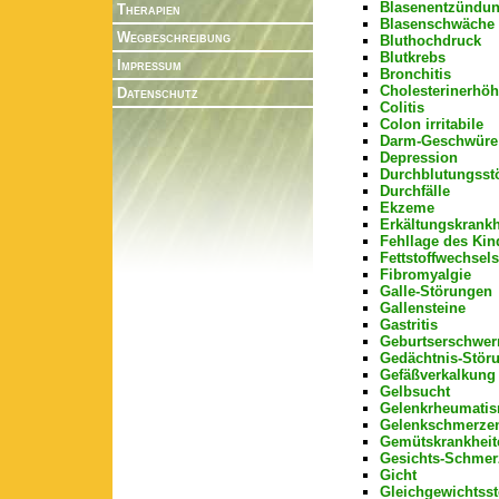
Blasenentzündu
Therapien
Blasenschwäche
Wegbeschreibung
Bluthochdruck
Blutkrebs
Impressum
Bronchitis
Cholesterinerhö
Datenschutz
Colitis
Colon irritabile
Darm-Geschwüre
Depression
Durchblutungsst
Durchfälle
Ekzeme
Erkältungskrankh
Fehllage des Kin
Fettstoffwechsel
Fibromyalgie
Galle-Störungen
Gallensteine
Gastritis
Geburtserschwer
Gedächtnis-Stör
Gefäßverkalkung
Gelbsucht
Gelenkrheumati
Gelenkschmerze
Gemütskrankheit
Gesichts-Schmer
Gicht
Gleichgewichtss