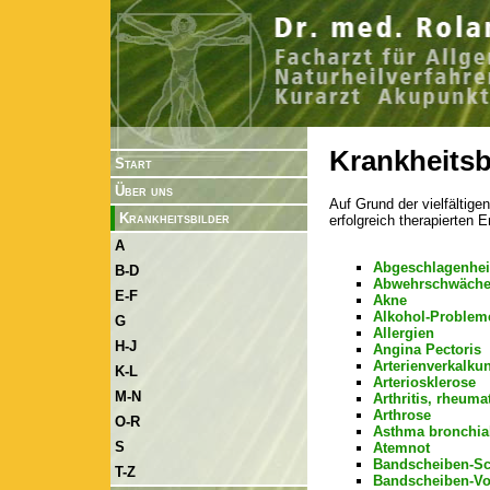
Krankheitsb
Start
Über uns
Auf Grund der vielfältige
Krankheitsbilder
erfolgreich therapierten 
A
Abgeschlagenhei
B-D
Abwehrschwäch
E-F
Akne
Alkohol-Problem
G
Allergien
H-J
Angina Pectoris
Arterienverkalku
K-L
Arteriosklerose
M-N
Arthritis, rheuma
Arthrose
O-R
Asthma bronchia
S
Atemnot
Bandscheiben-S
T-Z
Bandscheiben-Vor