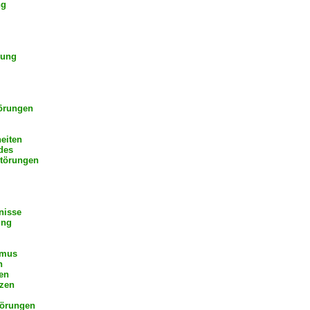
ng
hung
örungen
eiten
des
störungen
nisse
ung
smus
n
en
zen
törungen