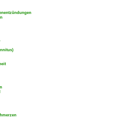
enentzündungen
en
e
nnitus)
eit
n
l
chmerzen