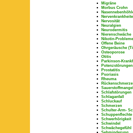
Migräne
Morbus Crohn
Nasennebenhöhl
Nervenkrankheit
Nervosität
Neuralgien
Neurodermitis
Nierenschwäche
Nikotin-Problem
Offene Beine
Ohrgeräusche (Ti
Osteoporose
Otitis
Parkinson-Krankh
Potenzstörungen
Prostatitis
Psoriasis
Rheuma
Rückenschmerze
Sauerstoffmange
Schlafstörungen
Schlaganfall
Schluckauf
Schmerzen
Schulter-Arm- S
Schuppenflechte
Schwerhörigkeit
Schwindel
Schwächegefühl
Sehminderung