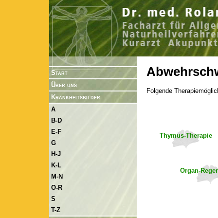
Abwehrsch
Start
Über uns
Folgende Therapiemöglic
Krankheitsbilder
A
B-D
E-F
Thymus-Therapie
G
H-J
K-L
Organ-Regen
M-N
O-R
S
T-Z