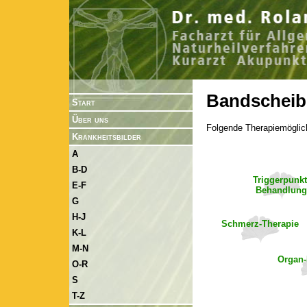
Bandscheib
Start
Über uns
Folgende Therapiemöglic
Krankheitsbilder
A
B-D
Triggerpunkt
E-F
Behandlun
G
H-J
Schmerz-Therapie
K-L
M-N
Organ-
O-R
S
T-Z