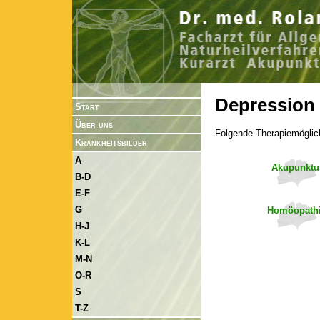
Depression
Start
Über uns
Folgende Therapiemöglic
Krankheitsbilder
A
Akupunktu
B-D
E-F
G
Homöopath
H-J
K-L
M-N
O-R
S
T-Z