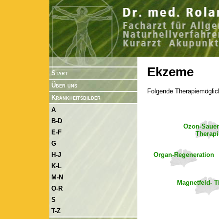
Ekzeme
Start
Über uns
Folgende Therapiemöglic
Krankheitsbilder
A
B-D
Ozon-Sauers
E-F
Therapi
G
Organ-Regeneration
H-J
K-L
M-N
Magnetfeld- T
O-R
S
T-Z