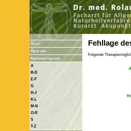
Fehllage de
Start
Über uns
Folgende Therapiemöglic
Krankheitsbilder
A
A
B-D
E-F
G
H-J
H
K-L
M-N
O-R
S
T-Z