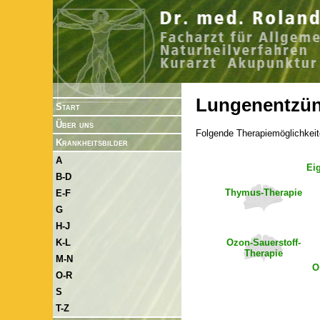
Lungenentzü
Start
Über uns
Folgende Therapiemöglichkeit
Krankheitsbilder
A
Ei
B-D
Thymus-Therapie
E-F
G
H-J
Ozon-Sauerstoff-
K-L
Therapie
M-N
O
O-R
S
T-Z