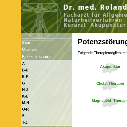
Potenzstörun
Start
Über uns
Folgende Therapiemöglichkeit
Krankheitsbilder
A
Akupunktur
B-D
E-F
G
Chelat-Therapie
H-J
K-L
Magnetfeld- Therapi
M-N
O-R
S
T-Z