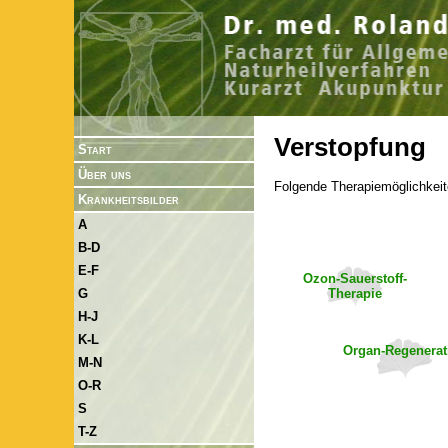
Verstopfung
Start
Über uns
Folgende Therapiemöglichkeit
Krankheitsbilder
A
B-D
E-F
Ozon-Sauerstoff-
Therapie
G
H-J
K-L
Organ-Regenerat
M-N
O-R
S
T-Z