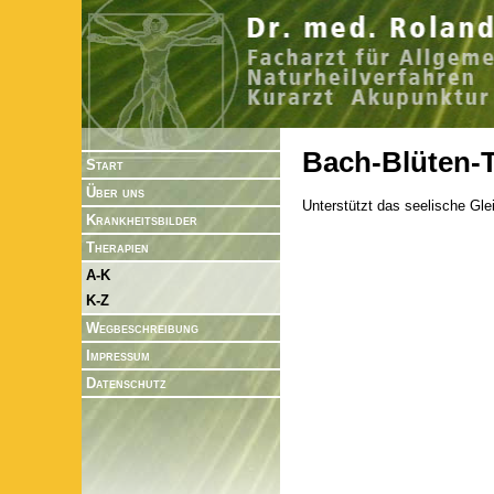
Bach-Blüten-
Start
Über uns
Unterstützt das seelische Gle
Krankheitsbilder
Therapien
A-K
K-Z
Wegbeschreibung
Impressum
Datenschutz